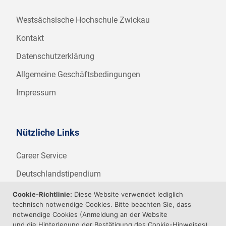
Westsächsische Hochschule Zwickau
Kontakt
Datenschutzerklärung
Allgemeine Geschäftsbedingungen
Impressum
Nützliche Links
Career Service
Deutschlandstipendium
WHZ Firmenstipendium
Cookie-Richtlinie:
Diese Website verwendet lediglich
technisch notwendige Cookies. Bitte beachten Sie, dass
Weitere Angebote der WHZ
notwendige Cookies (Anmeldung an der Website
und die Hinterlegung der Bestätigung des Cookie-Hinweises)