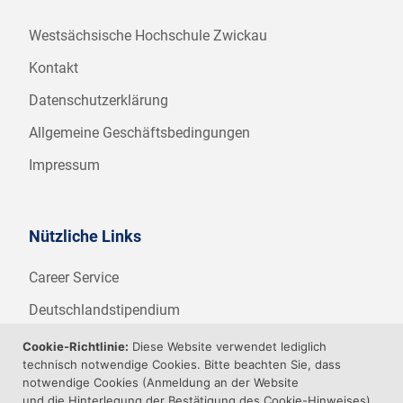
Westsächsische Hochschule Zwickau
Kontakt
Datenschutzerklärung
Allgemeine Geschäftsbedingungen
Impressum
Nützliche Links
Career Service
Deutschlandstipendium
WHZ Firmenstipendium
Cookie-Richtlinie:
Diese Website verwendet lediglich
technisch notwendige Cookies. Bitte beachten Sie, dass
Weitere Angebote der WHZ
notwendige Cookies (Anmeldung an der Website
und die Hinterlegung der Bestätigung des Cookie-Hinweises)